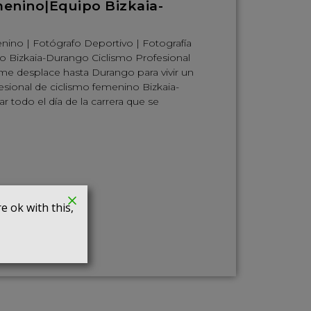
menino|Equipo Bizkaia-
nino | Fotógrafo Deportivo | Fotografía
o Bizkaia-Durango Ciclismo Profesional
 desplace hasta Durango para vivir un
esional de ciclismo femenino Bizkaia-
 todo el día de la carrera que se
 ok with this,