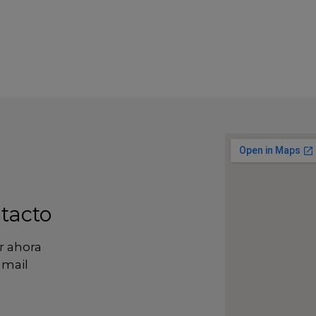
tacto
r ahora
 mail