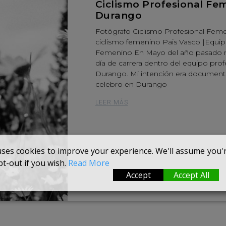
Ciclismo Profesional Fe
Durango
Fotógrafo Ciclismo Profesional Feme
ciclismo femenino Pais Vasco |Equip
Femenino En Mayo del año pasado me
día de carrera dentro del equipo prof
Durango. Mi intención era documentar
celebro en Durango
LEER MÁS
uses cookies to improve your experience. We'll assume you're
t-out if you wish.
Read More
Accept
Accept All