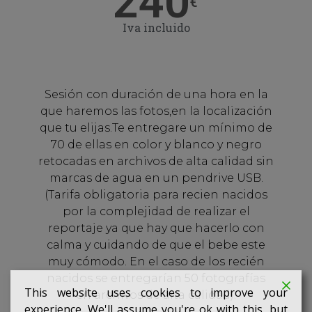
240
€
Iva incluido
Sesión con duración de una hora en la
que haremos las fotos,en la localización
que tu elijas.Te entregare un mínimo de
70 de ellas en color y blanco y negro
retocadas en archivos de alta calidad sin
marcas de agua en un pendrive USB.
(Tarifa obligatoria para recien nacidos
por la complejidad de realizar el
reportaje ya que hay que hacerlo con
calma y cuidando de que el bebe este
muy cómodo. En el caso de los recién
nacidos se entregarían 50 fotografías
This website uses cookies to improve your
en archivos de alta calidad).
experience. We'll assume you're ok with this, but