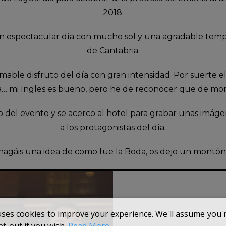
2018.
 un espectacular día con mucho sol y una agradable temp
de Cantabria.
amable disfruto del día con gran intensidad. Por suerte
… mi Ingles es bueno, pero he de reconocer que de mo
co del evento y se acerco al hotel para grabar unas imá
a los protagonistas del día.
agáis una idea de como fue la Boda, os dejo un montón de
uses cookies to improve your experience. We'll assume you're