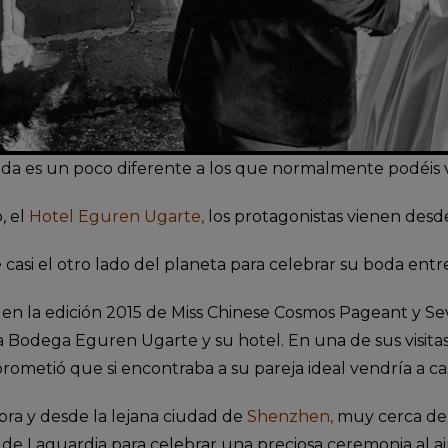
da es un poco diferente a los que normalmente podéis 
, el
Hotel Eguren Ugarte
,
los protagonistas vienen desde
casi el otro lado del planeta para celebrar su boda entre 
 en la edición 2015 de Miss Chinese Cosmos Pageant y S
a Bodega Eguren Ugarte y su hotel. En una de sus visitas
rometió que si encontraba a su pareja ideal vendría a cas
ra y desde la lejana ciudad de
Shenzhen
,
muy cerca de H
de Laguardia para celebrar una preciosa ceremonia al ai