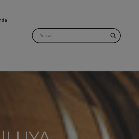
nda
|LUYA