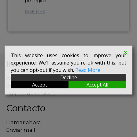
protegida.
LEER MÁS
This website uses cookies to improve your
Info
experience. We'll assume you're ok with this, but
you can opt-out if you wish.
Read More
Decline
Aviso Legal
Accept
Accept All
Política de privacidad
Política de cookies
Contacto
Llamar ahora
Enviar mail