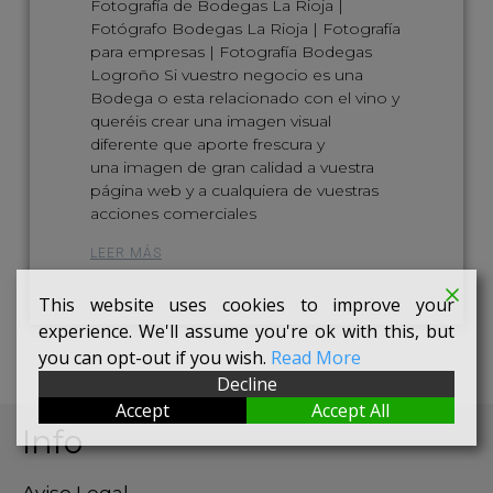
Fotografía de Bodegas La Rioja |
Fotógrafo Bodegas La Rioja | Fotografía
para empresas | Fotografía Bodegas
Logroño Si vuestro negocio es una
Bodega o esta relacionado con el vino y
queréis crear una imagen visual
diferente que aporte frescura y
una imagen de gran calidad a vuestra
página web y a cualquiera de vuestras
acciones comerciales
LEER MÁS
This website uses cookies to improve your
experience. We'll assume you're ok with this, but
you can opt-out if you wish.
Read More
Decline
Accept
Accept All
Info
Aviso Legal