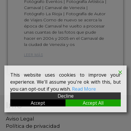
Fotógrafo Eventos | Fotografía Artística |
Carnaval | Carnaval de Venezia |
Fotógrafo La Rioja | Fotografía de Autor
de Viajes Como de nuevo se acerca la
época de Carnaval he vuelto a procesar
unas cuantas de las fotos que pude
hacer en 2004 y 2005 en el Carnaval de
la ciudad de Venezia y os
LEER MÁS
This website uses cookies to improve your
experience. We'll assume you're ok with this, but
you can opt-out if you wish.
Read More
Decline
Accept
Accept All
Info
Aviso Legal
Política de privacidad