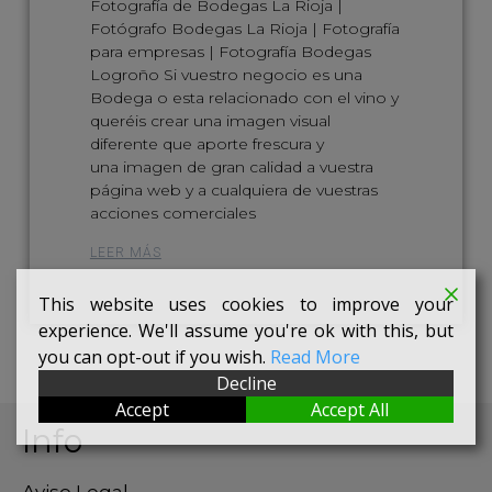
Fotografía de Bodegas La Rioja |
Fotógrafo Bodegas La Rioja | Fotografía
para empresas | Fotografía Bodegas
Logroño Si vuestro negocio es una
Bodega o esta relacionado con el vino y
queréis crear una imagen visual
diferente que aporte frescura y
una imagen de gran calidad a vuestra
página web y a cualquiera de vuestras
acciones comerciales
LEER MÁS
This website uses cookies to improve your
experience. We'll assume you're ok with this, but
you can opt-out if you wish.
Read More
Decline
Accept
Accept All
Info
Aviso Legal