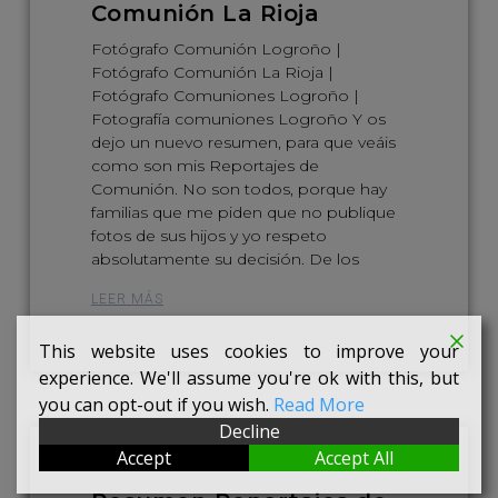
Comunión La Rioja
Fotógrafo Comunión Logroño |
Fotógrafo Comunión La Rioja |
Fotógrafo Comuniones Logroño |
Fotografía comuniones Logroño Y os
dejo un nuevo resumen, para que veáis
como son mis Reportajes de
Comunión. No son todos, porque hay
familias que me piden que no publique
fotos de sus hijos y yo respeto
absolutamente su decisión. De los
LEER MÁS
This website uses cookies to improve your
experience. We'll assume you're ok with this, but
you can opt-out if you wish.
Read More
Decline
Accept
Accept All