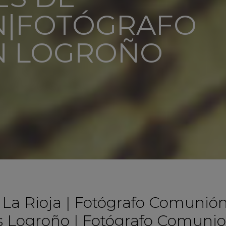
|FOTÓGRAFO
N LOGROÑO
a Rioja | Fotógrafo Comunión
 Logroño | Fotógrafo Comunio