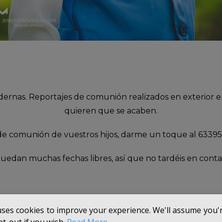
ernas. Reportajes de comunión realizados en exterior en
quieren que se acaben.
je de comunión de vuestros hijos, darme un toque al 63
quedan muchas fechas libres, así que no tardéis en cont
uses cookies to improve your experience. We'll assume you're